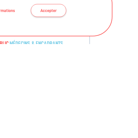
ormations
Accepter
BLIC
MÉDECINS & ENCADRANTS
tée pour rester autonome !