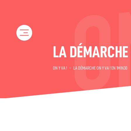
Skip
to
content
LA DÉMARCHE O
ON Y VA !
-
LA DÉMARCHE ON Y VA ! EN 1MIN30