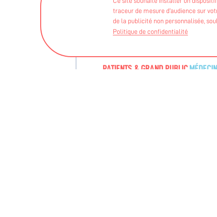
Ce site souhaite installer un disposit
traceur de mesure d’audience sur votre
de la publicité non personnalisée, so
Politique de confidentialité
PATIENTS & GRAND PUBLIC
MÉDECI
🚀La Stratégie Régionale Sport-Santé 
26 / 06 / 2026