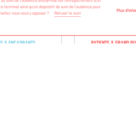
if du suivi de l’audience anonymisé via l’enregistrement d’un
 terminal ainsi qu’un dispositif de suivi de l’audience pour
Plus d'inf
uhaitez-vous vous y opposer ?
Refuser le suivi
NS & ENCADRANTS
PATIENTS & GRAND PU
est lancée
L’Activité Physique Adap
12 / 12 / 2025