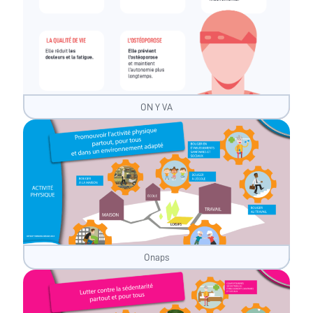
ON Y VA
Onaps