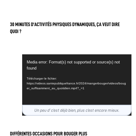
30 MINUTES D’ACTIVITÉS PHYSIQUES DYNAMIQUES, ÇA VEUT DIRE
QUOI ?
Lecteur
Media error: Format(s) not supported or source(s) not
vidéo
found
Télécharger le fichier:
https://videos.santepubliquefrance.fr/2024/mangerbouger/videos/boug
er_suffisamment_au_quotidien.mp4?_=1
Un peu d’ c’est déjà bien, plus c’est encore mieux.
DIFFÉRENTES OCCASIONS POUR BOUGER PLUS