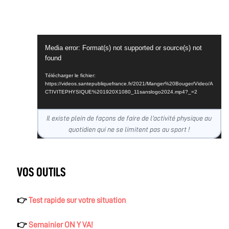
Lecteur
Media error: Format(s) not supported or source(s) not
vidéo
found
Télécharger le fichier:
https://videos.santepubliquefrance.fr/2021/Manger%20Bouger/Video/A
CTIVITEPHYSIQUE%201920X1080_11sanslogo2024.mp4?_=2
Il existe plein de façons de faire de l’activité physique au
quotidien qui ne se limitent pas au sport !
VOS OUTILS
👉
Test rapide sur votre situation
👉
Semainier ON Y VA!