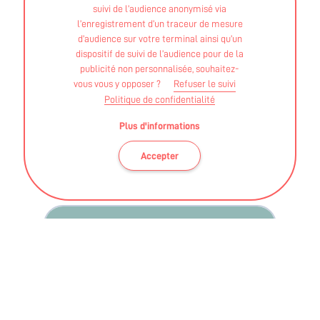
suivi de l’audience anonymisé via
l’enregistrement d’un traceur de mesure
d’audience sur votre terminal ainsi qu’un
dispositif de suivi de l’audience pour de la
PATIENTS & GRAND PUBLIC
MÉDECINS &
publicité non personnalisée, souhaitez-
vous vous y opposer ?
Refuser le suivi
ENCADRANTS
Politique de confidentialité
🚀La Stratégie Régionale Sport-Santé est
Plus d'informations
lancée
26 / 06 / 2026
Accepter