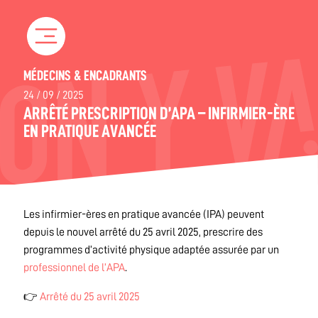
Skip
to
content
MÉDECINS & ENCADRANTS
24 / 09 / 2025
ARRÊTÉ PRESCRIPTION D’APA – INFIRMIER-ÈRE
EN PRATIQUE AVANCÉE
Les infirmier-ères en pratique avancée (IPA) peuvent
depuis le nouvel arrêté du 25 avril 2025, prescrire des
programmes d’activité physique adaptée assurée par un
professionnel de l’APA
.
👉​
Arrêté du 25 avril 2025