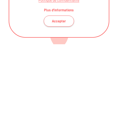
Politique de confidentialité
Plus d'informations
Accepter
VOUS RECHERCHEZ UNE ACTIVITÉ
ADAPTÉE ?
Des activités existent pour toutes vos
envies, et peuvent être adaptées à votre