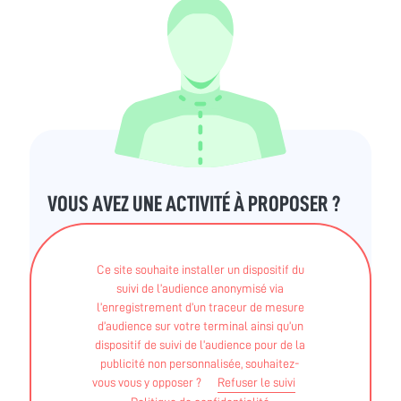
VOUS AVEZ UNE ACTIVITÉ À PROPOSER ?
Faites connaître votre activité auprès des
Ce site souhaite installer un dispositif du
médecins qui prescrivent et des patients
suivi de l’audience anonymisé via
l’enregistrement d’un traceur de mesure
qui recherchent une activité
d’audience sur votre terminal ainsi qu’un
dispositif de suivi de l’audience pour de la
publicité non personnalisée, souhaitez-
Créer votre compte
vous vous y opposer ?
Refuser le suivi