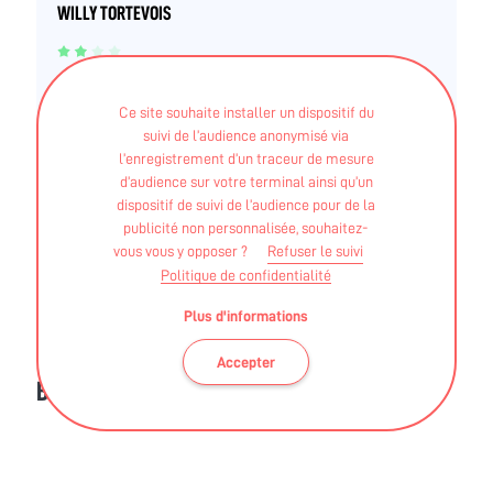
WILLY TORTEVOIS
BEES - 2° Judo, jujitsu
Ce site souhaite installer un dispositif du
suivi de l’audience anonymisé via
l’enregistrement d’un traceur de mesure
d’audience sur votre terminal ainsi qu’un
dispositif de suivi de l’audience pour de la
publicité non personnalisée, souhaitez-
Ces informations sont validées par la DRAJES et l'ARS des
vous vous y opposer ?
Refuser le suivi
Pays de La Loire
Politique de confidentialité
Plus d'informations
Accepter
BLOG