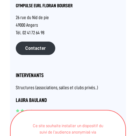
GYMPULSE EURL FLORIAN BOURSIER
26 rue du Nid de pie
49000 Angers
Tél. 02 41 72 64 98
Contacter
INTERVENANTS
Structures (associations, salles et clubs privés..)
LAURA BAULAND
BPJEPS - (4 UC) - Activités de la forme - Mentions
Ce site souhaite installer un dispositif du
"Activités de la forme/haltérophilie, musculation" et
suivi de l’audience anonymisé via
"Activités de la forme/cours collectifs"