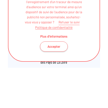
l’enregistrement d’un traceur de mesure
d’audience sur votre terminal ainsi qu’un
FLORIAN BOURSIER
dispositif de suivi de l’audience pour de la
publicité non personnalisée, souhaitez-
vous vous y opposer ?
Refuser le suivi
BEES - Brevet d'Etat d'aptitude à l'enseignement de la
Politique de confidentialité
culture physique et du culturisme (BEACPC )
Plus d'informations
Accepter
Ces informations sont validées par la DRAJES et l'ARS
des Pays de La Loire
BLOG