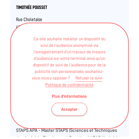
TIMOTHÉE POUSSET
Rue Choletaise
49450 Saint Macaire en Mauges
Tél. 06 59 24 79 43
Ce site souhaite installer un dispositif du
suivi de l’audience anonymisé via
l’enregistrement d’un traceur de mesure
06 59 24 79 43
d’audience sur votre terminal ainsi qu’un
dispositif de suivi de l’audience pour de la
publicité non personnalisée, souhaitez-
vous vous y opposer ?
Refuser le suivi
INTERVENANTS
Politique de confidentialité
Coachs sportifs / travailleurs indépendants
Plus d'informations
TIMOTHÉE POUSSET
Accepter
STAPS APA - Master STAPS (Sciences et Techniques
des Activités Physiques et Sportives) APAS (Activité