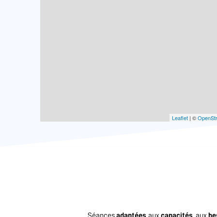
Leaflet
| ©
OpenSt
Séances
adaptées
aux
capacités
, aux
be