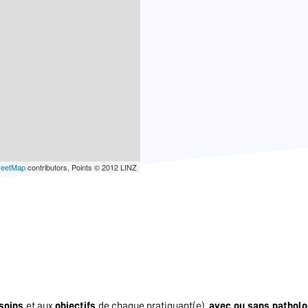
reetMap
contributors, Points © 2012 LINZ
soins
et aux
objectifs
de chaque pratiquant(e),
avec ou sans patholo