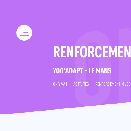
Skip
to
content
RENFORCEMEN
YOG’ADAPT - LE MANS
ON Y VA !
-
ACTIVITÉS
-
RENFORCEMENT MUSC