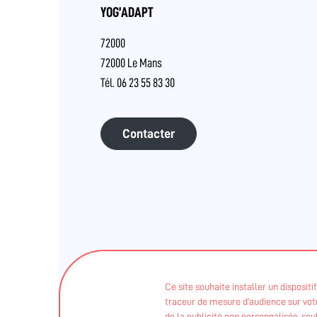
YOG’ADAPT
72000
72000 Le Mans
Tél. 06 23 55 83 30
Contacter
Ce site souhaite installer un disposit
traceur de mesure d’audience sur votre
Ces informations sont validées par
de la publicité non personnalisée, so