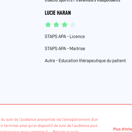
LUCIE HARAN
STAPS APA - Licence
STAPS APA - Maitrise
Autre - Education thérapeutique du patient
if du suivi de l’audience anonymisé via l’enregistrement d’un
 terminal ainsi qu’un dispositif de suivi de l’audience pour
 la DRAJES et l'ARS des Pays de La Loire
Plus d'inf
uhaitez-vous vous y opposer ?
Refuser le suivi