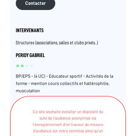
Contacter
INTERVENANTS
Structures (associations, salles et clubs privés..)
PERIDY GABRIEL
BPJEPS - (4 UC) - Educateur sportif - Activités de la
forme - mention cours collectifs et haltérophilie,
musculation
Ce site souhaite installer un dispositif du
suivi de l’audience anonymisé via
Centre de forme haut de gamme, proposant un
l’enregistrement d’un traceur de mesure
d’audience sur votre terminal ainsi qu’un
encadrement avec des Coachs diplômés