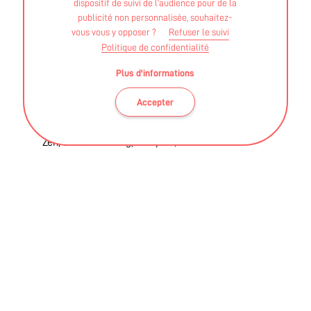
dispositif de suivi de l’audience pour de la
"Sport/Santé"
publicité non personnalisée, souhaitez-
vous vous y opposer ?
Refuser le suivi
Politique de confidentialité
Suivi personnalisé
Evaluation + bilan santé
Plus d'informations
Monitoring des séances
Accepter
Cardio
Cours collectifs monitorés ( Cuisses-fessiers,
Zen, Cross - training, Sculpt …).
Small group sport santé
le
mardi et jeudi de 11h à
12h
.
Coaching privé sport santé
du
lundi au vendredi
de 10h à 13h et de 15h à 19h.