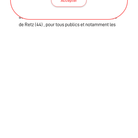
Accepter
L' association vise le déploiement et l'accès aux
activités physiques et sportives adaptées en Pays
de Retz (44) , pour tous publics et notamment les
personnes qui en sont le plus éloignées
(personnes ayant une maladie chronique,
accidents de la vie, personnes en situation de
précarité...)
Ces informations sont validées par la DRAJES et l'ARS des
Pays de La Loire
BLOG