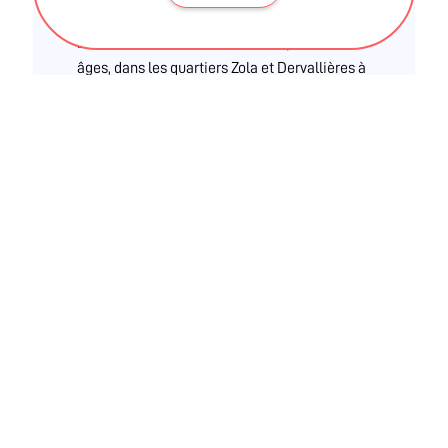
des activités physiques adaptées afin d’être
bien dans sa tête et dans son corps, à tous les
âges, dans les quartiers Zola et Dervallières à
Nantes. Séances animées par deux
enseignants APA.
Ces informations sont validées par la DRAJES et l'ARS
des Pays de La Loire
BLOG