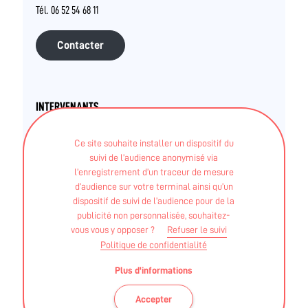
Tél. 06 52 54 68 11
Contacter
INTERVENANTS
Structures (associations, salles et clubs privés..)
Ce site souhaite installer un dispositif du
suivi de l’audience anonymisé via
CLEMENCE MALINGE
l’enregistrement d’un traceur de mesure
d’audience sur votre terminal ainsi qu’un
dispositif de suivi de l’audience pour de la
STAPS APA - Licence
publicité non personnalisée, souhaitez-
vous vous y opposer ?
Refuser le suivi
Autre - MASTER 2 - Activité physique adaptée et
Politique de confidentialité
santé"
Plus d'informations
Accepter
Association qui a pour objet de promouvoir