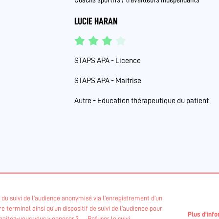
LUCIE HARAN
STAPS APA - Licence
STAPS APA - Maitrise
Autre - Education thérapeutique du patient
if du suivi de l’audience anonymisé via l’enregistrement d’un
 terminal ainsi qu’un dispositif de suivi de l’audience pour
 la DRAJES et l'ARS des Pays de La Loire
Plus d'inf
uhaitez-vous vous y opposer ?
Refuser le suivi