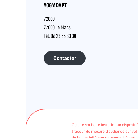
YOG’ADAPT
72000
72000 Le Mans
Tél. 06 23 55 83 30
Contacter
Ce site souhaite installer un disposit
traceur de mesure d’audience sur votre
Ces informations sont validées par
de la publicité non personnalisée, so