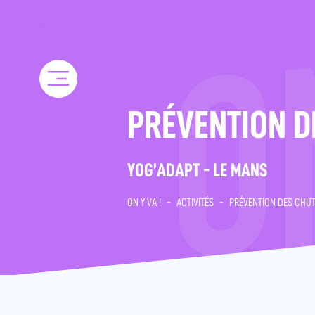
Skip
to
content
PRÉVENTION D
YOG’ADAPT - LE MANS
ON Y VA !
-
ACTIVITÉS
-
PRÉVENTION DES CHU