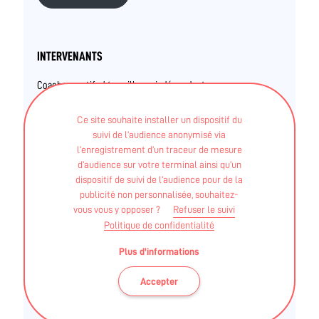
INTERVENANTS
Coachs sportifs / travailleurs indépendants
LUDOVIC COUVRAND
Ce site souhaite installer un dispositif du
suivi de l’audience anonymisé via
l’enregistrement d’un traceur de mesure
BEES - 1° Métiers de la Forme
d’audience sur votre terminal ainsi qu’un
dispositif de suivi de l’audience pour de la
Autre - Instructeur Pilates
publicité non personnalisée, souhaitez-
vous vous y opposer ?
Refuser le suivi
Diplôme fédéral - FF Football - Initiateur 1er degré
Politique de confidentialité
Plus d'informations
Accepter