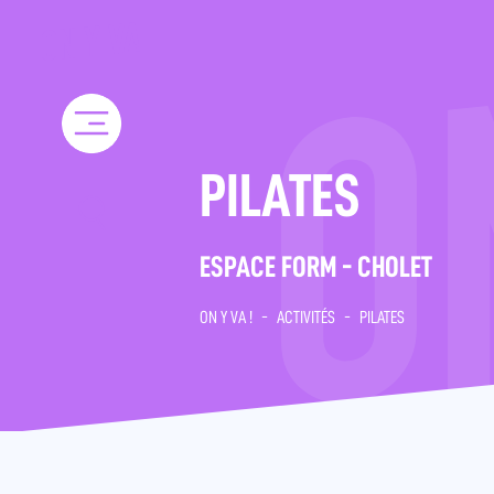
Skip
to
content
PILATES
ESPACE FORM - CHOLET
ON Y VA !
-
ACTIVITÉS
-
PILATES