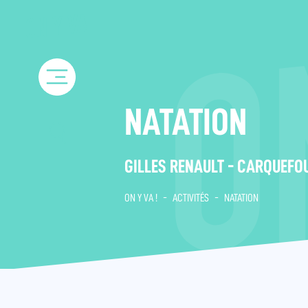
Skip
to
content
NATATION
GILLES RENAULT - CARQUEFO
ON Y VA !
-
ACTIVITÉS
-
NATATION