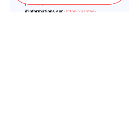
pour les personnes en ALD.
Plus
d'informations sur
:
https://nantes-
natation.asptt.com/sport-et-sante/
Ces informations sont validées par la DRAJES et
l'ARS des Pays de La Loire
BLOG