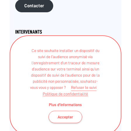
Contacter
INTERVENANTS
Structures (associations, salles et clubs privés..)
Ce site souhaite installer un dispositif du
THÉRÈSE SCHMID
suivi de l’audience anonymisé via
l’enregistrement d’un traceur de mesure
d’audience sur votre terminal ainsi qu’un
dispositif de suivi de l’audience pour de la
DEJEPS - Perfectionnement sportif - Natation course
publicité non personnalisée, souhaitez-
vous vous y opposer ?
Refuser le suivi
BEES - 1° natation - BEESAN
Politique de confidentialité
Diplôme fédéral - FF de Natation - Brevet Fédéral
Plus d'informations
Sport Santé
Accepter
Nous proposons une activité Sport Santé