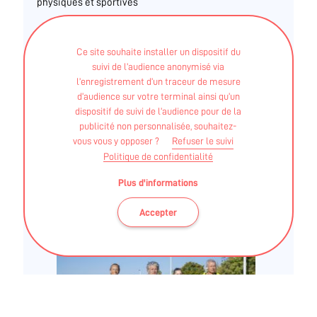
physiques et sportives
Autre - Certification Pilates
Ce site souhaite installer un dispositif du
suivi de l’audience anonymisé via
Encadrement
Pilates
,
Renforcement
l’enregistrement d’un traceur de mesure
d’audience sur votre terminal ainsi qu’un
musculaire
, Préparation Physique Générale
dispositif de suivi de l’audience pour de la
(
PPG
),
Course à Pied
et
Marche Nordique,
publicité non personnalisée, souhaitez-
adaptés à votre pathologie.
vous vous y opposer ?
Refuser le suivi
Politique de confidentialité
Plus d'informations
Plus d'informations sur :
https://www.pilates-sport-sante.fr
Accepter