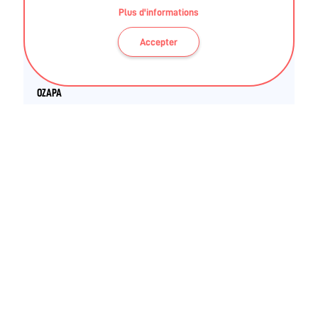
Plus d'informations
Accepter
ENTREPRISE PRIVÉE
OZAPA
44000 Nantes
Tél. 07 56 98 44 64
Contacter
INTERVENANTS
Coachs sportifs / travailleurs indépendants
JULIE GESLIN