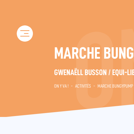
Skip
to
content
MARCHE BUN
GWENAËLL BUSSON / EQUI-LIB
ON Y VA !
-
ACTIVITÉS
-
MARCHE BUNGYPUMP