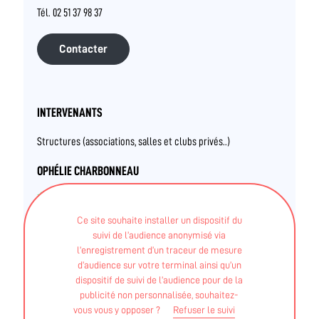
Tél. 02 51 37 98 37
Contacter
INTERVENANTS
Structures (associations, salles et clubs privés..)
OPHÉLIE CHARBONNEAU
DEJEPS - Perfectionnement sportif - Handball
Ce site souhaite installer un dispositif du
suivi de l’audience anonymisé via
BPJEPS - Activités sports collectifs - mentions :
l’enregistrement d’un traceur de mesure
d’audience sur votre terminal ainsi qu’un
Football, Handball, Volley-ball, Rugby à XV, Basket-ball
dispositif de suivi de l’audience pour de la
Diplôme fédéral - FF hand Ball - Coach handfit
publicité non personnalisée, souhaitez-
vous vous y opposer ?
Refuser le suivi