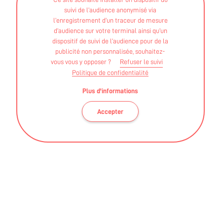
BPJEPS - Activités gymniques, de la forme et de la
suivi de l’audience anonymisé via
force mentions forme en cours collectifs et haltère,
l’enregistrement d’un traceur de mesure
musculation et forme sur plateau
d’audience sur votre terminal ainsi qu’un
dispositif de suivi de l’audience pour de la
publicité non personnalisée, souhaitez-
vous vous y opposer ?
Refuser le suivi
Politique de confidentialité
Le Club Coeur et Santé de Chateaubriant est une
Plus d'informations
section locale de l'Association de Cardiologie des
Pays de Loire. Le club propose des activités
Accepter
physiques adaptées pour des personnes ayant eu
ou non des antécédents cardiaques
Ces informations sont validées par la DRAJES et l'ARS des
Pays de La Loire