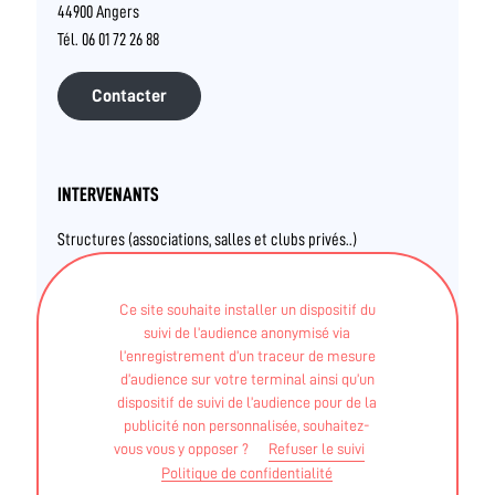
44900 Angers
Tél. 06 01 72 26 88
Contacter
INTERVENANTS
Structures (associations, salles et clubs privés..)
JULIEN VANROYEN
Ce site souhaite installer un dispositif du
suivi de l’audience anonymisé via
l’enregistrement d’un traceur de mesure
STAPS Hors APA - DEUG STAPS délivré avant le
d’audience sur votre terminal ainsi qu’un
01/09/2026
dispositif de suivi de l’audience pour de la
publicité non personnalisée, souhaitez-
BENJAMIN MARTIN
vous vous y opposer ?
Refuser le suivi
Politique de confidentialité