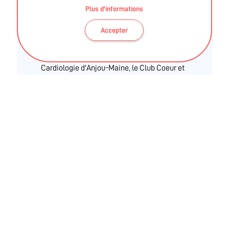
STAPS Hors APA - Licence - parcours type éducation
Plus d'informations
et motricité
Accepter
Section locale de l'Association Régionale de
Cardiologie d'Anjou-Maine, le Club Coeur et
Santé d'Angers propose des activités
physiques adaptées comme l'aquagym, la
marche et la gymnastique. Le Club met en
œuvre également les missions de la FFC.
Ces informations sont validées par la DRAJES et
l'ARS des Pays de La Loire