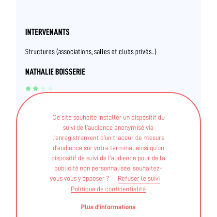
INTERVENANTS
Structures (associations, salles et clubs privés..)
NATHALIE BOISSERIE
BPJEPS - Activités physiques pour tous
Ce site souhaite installer un dispositif du
Diplôme fédéral - FF EPGV - Animateur fédéral (option
suivi de l’audience anonymisé via
en salle) d'éducation physique et de gymnastique
l’enregistrement d’un traceur de mesure
d’audience sur votre terminal ainsi qu’un
volontaire
dispositif de suivi de l’audience pour de la
publicité non personnalisée, souhaitez-
vous vous y opposer ?
Refuser le suivi
Politique de confidentialité
Ces informations sont validées par la DRAJES et l'ARS
Plus d'informations
des Pays de La Loire