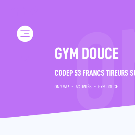
Skip
to
content
GYM DOUCE
CODEP 53 FRANCS TIREURS S
ON Y VA !
-
ACTIVITÉS
-
GYM DOUCE