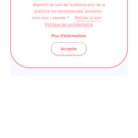
STAPS Hors APA - DEUG
dispositif de suivi de l’audience pour de la
publicité non personnalisée, souhaitez-
MAXIME ROUSSEAU
vous vous y opposer ?
Refuser le suivi
Politique de confidentialité
Plus d'informations
STAPS Hors APA - Licence "entraînement sportif"
Accepter
La Ligue contre le cancer de Loire-Atlantique
est une association qui exerce ses activités
sur tout le département : soutenir la
recherche, prévenir et promouvoir les
dépistages, accompagner les personnes
malades et leurs proches (soins support, …).
Elle propose des séances d'activités