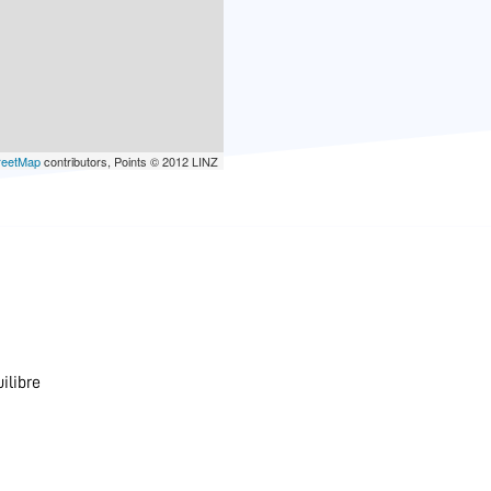
reetMap
contributors, Points © 2012 LINZ
ilibre