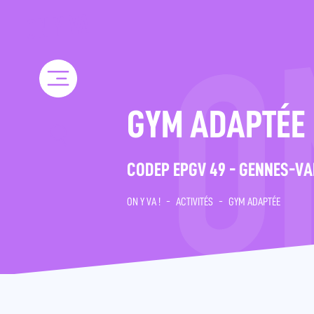
Skip
to
content
GYM ADAPTÉE
CODEP EPGV 49 - GENNES-VA
ON Y VA !
-
ACTIVITÉS
-
GYM ADAPTÉE