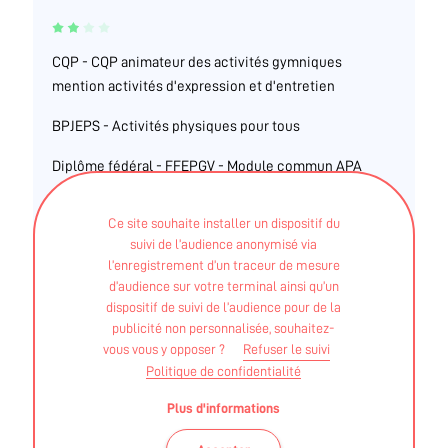
CQP - CQP animateur des activités gymniques
mention activités d'expression et d'entretien
BPJEPS - Activités physiques pour tous
Diplôme fédéral - FFEPGV - Module commun APA
SELVIN RADJA
Ce site souhaite installer un dispositif du
suivi de l’audience anonymisé via
l’enregistrement d’un traceur de mesure
CQP - CQP - animateur de loisirs sportifs option
d’audience sur votre terminal ainsi qu’un
activités gymniques d'entretien et d'expression
dispositif de suivi de l’audience pour de la
publicité non personnalisée, souhaitez-
Diplôme fédéral - FFEPGV - module commun APA -
vous vous y opposer ?
Refuser le suivi
option complémentaire : activités physiques et
Politique de confidentialité
sportives sur prescription médicale
Plus d'informations
MANUELLE COLLET MONNIN