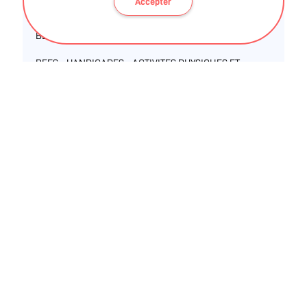
Accepter
BEES - ACTIVITES PHYSIQUES POUR TOUS
BEES - HANDICAPES - ACTIVITES PHYSIQUES ET
SPORTIVES ADAPTEES
BEES - EXPRESSION GYMNIQUE ET DISCIPLINES
ASSOCIEES (EGDA)
Diplôme fédéral - FFEPGV - module commun APA
PHILIPPE GUYOT
BEES - Brevet d'Etat d'animateur d'activités physiques
pour tous (AAPT )
BEES - 1° Football
TFP - Entraîneur de football