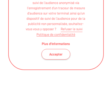
suivi de l’audience anonymisé via
INTERVENANTS
l’enregistrement d’un traceur de mesure
d’audience sur votre terminal ainsi qu’un
Structures (associations, salles et clubs privés..)
dispositif de suivi de l’audience pour de la
publicité non personnalisée, souhaitez-
GESCHICKT ARTHUR
vous vous y opposer ?
Refuser le suivi
Politique de confidentialité
STAPS APA - Licence
Plus d'informations
Accepter
Ces informations sont validées par la DRAJES et l'ARS des
Pays de La Loire
BLOG