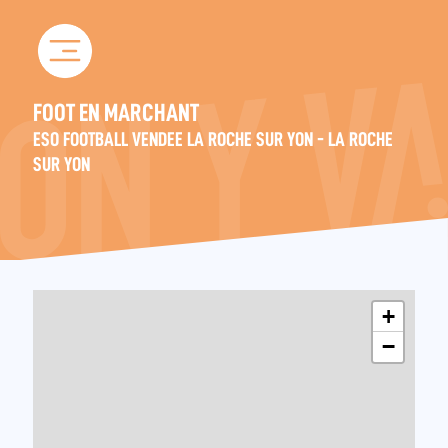
Skip
to
content
FOOT EN MARCHANT
ESO FOOTBALL VENDEE LA ROCHE SUR YON - LA ROCHE
SUR YON
+
−