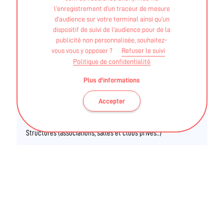
56 rue du Commandant Raynal
l’enregistrement d’un traceur de mesure
Stade de St André d’Ornay
d’audience sur votre terminal ainsi qu’un
85000 La Roche Sur Yon
dispositif de suivi de l’audience pour de la
publicité non personnalisée, souhaitez-
Tél. 02 51 37 92 19
vous vous y opposer ?
Refuser le suivi
Politique de confidentialité
Contacter
Plus d'informations
Accepter
INTERVENANTS
Structures (associations, salles et clubs privés..)
MAGALI STEVANT
STAPS APA - Licence
BEES - 2° Football