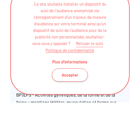
BPJEPS - (4 UC) - Educateur sportif - Activités de la
Ce site souhaite installer un dispositif du
suivi de l’audience anonymisé via
forme - mentions "haltérophilie, musculation" et
l’enregistrement d’un traceur de mesure
"activités de la forme - cours collectifs"
d’audience sur votre terminal ainsi qu’un
dispositif de suivi de l’audience pour de la
LAUREEN BOIVIN
publicité non personnalisée, souhaitez-
vous vous y opposer ?
Refuser le suivi
Politique de confidentialité
BPJEPS - (4 UC) - Educateur sportif - Activités de la
forme - cours collectifs
Plus d'informations
ANTHONY JAN
Accepter
BPJEPS - Activités gymniques, de la forme et de la
force - mentions Haltère, musculation et forme sur
plateau et forme en cours collectifs
Notre salle de sport vous accueille dans une
ambiance conviviale et chaleureuse. En