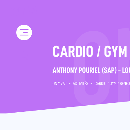
Skip
to
content
CARDIO / GYM
ANTHONY POURIEL (SAP) - L
ON Y VA !
-
ACTIVITÉS
-
CARDIO / GYM / RENF