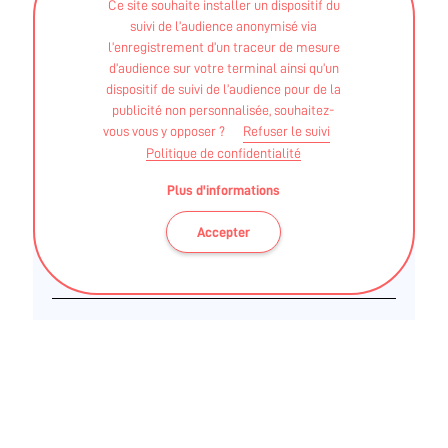
Ce site souhaite installer un dispositif du
suivi de l’audience anonymisé via
STAPS APA - Licence mention STAPS "activité
l’enregistrement d’un traceur de mesure
physique adaptée et santé"
d’audience sur votre terminal ainsi qu’un
dispositif de suivi de l’audience pour de la
ETIENNE TOURTEAU
publicité non personnalisée, souhaitez-
vous vous y opposer ?
Refuser le suivi
Politique de confidentialité
STAPS APA - Licence mention STAPS parcours type –
"Activité physique adaptée et santé"
Plus d'informations
CQP - Animateur de tennis de table
Accepter
Section locale de l'Association Régionale de
Cardiologie d'Anjou-Maine, le Club Coeur et
Santé du Mans propose des activités