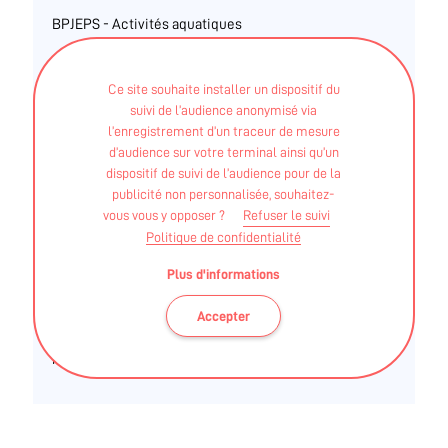
BPJEPS - Activités aquatiques
Autre - Certificat de spécialisation (pour BJEPS)
Sauvetage et sécurité en milieu aquatique
Ce site souhaite installer un dispositif du
suivi de l’audience anonymisé via
FLORENCE BERTOT – LE MAREC
l’enregistrement d’un traceur de mesure
d’audience sur votre terminal ainsi qu’un
dispositif de suivi de l’audience pour de la
publicité non personnalisée, souhaitez-
CQP - Animateur de loisirs sportifs option activités
vous vous y opposer ?
Refuser le suivi
gymniques d'entretien et d'expression option
Politique de confidentialité
complémentaire : activités physiques et sportives sur
prescription médicale
Plus d'informations
Diplôme fédéral - FFEPGV - animateur fédéral avec
Accepter
module commun APA module "Gym après cancer"
module "Diabète et surpoids"