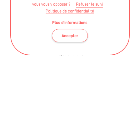
Physiques Adaptées et Santé
vous vous y opposer ?
Refuser le suivi
Politique de confidentialité
Plus d'informations
Accepter
Ces informations sont validées par la DRAJES et l'ARS des
Pays de La Loire
BLOG