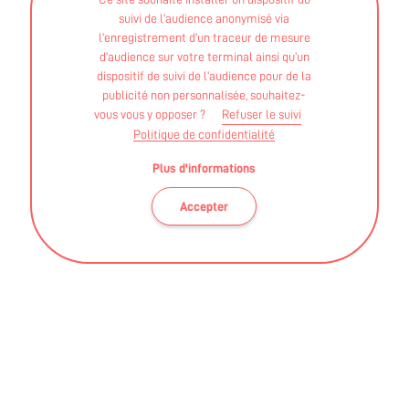
suivi de l’audience anonymisé via
STAPS APA - Licence
l’enregistrement d’un traceur de mesure
d’audience sur votre terminal ainsi qu’un
dispositif de suivi de l’audience pour de la
publicité non personnalisée, souhaitez-
vous vous y opposer ?
Refuser le suivi
Diplômée d’une licence APA, j'ai acquis une solide
Politique de confidentialité
expérience dans des environnements variés : SSR,
Plus d'informations
EHPAD, réadaptation cardiovasculaires, HDJ en
nutrition. Ces expériences m'ont permis
Accepter
d'intervenir auprès de publics diversifiés.
Séances à domicile.
Ces informations sont validées par la DRAJES et l'ARS des
Pays de La Loire