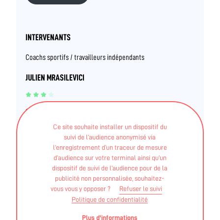
INTERVENANTS
Coachs sportifs / travailleurs indépendants
JULIEN MRASILEVICI
STAPS APA - Licence
Ce site souhaite installer un dispositif du
BEES - 1° Voile
suivi de l’audience anonymisé via
l’enregistrement d’un traceur de mesure
Autre - Certificat Spécialisation- Accompagnement et
d’audience sur votre terminal ainsi qu’un
intégration des personnes en situation de handicap
dispositif de suivi de l’audience pour de la
publicité non personnalisée, souhaitez-
vous vous y opposer ?
Refuser le suivi
Politique de confidentialité
Ces informations sont validées par la DRAJES et
Plus d'informations