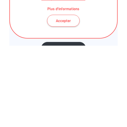
MARGAUX BOUIN
Plus d'informations
La Linière
Accepter
85600 Montaigu Vendée
Tél. 0 7 62 41 65 37
0 7 62 41 65 37
INTERVENANTS
MARGAUX BOUIN
STAPS APA - Licence STAPS - Activité Physique
Adaptée & Santé (APAS)
STAPS APA - Master STAPS APAS - spécialité Sport