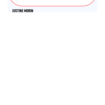
STAPS APA - Maitrise
JUSTINE MORIN
STAPS APA - Licence
CLÉMENTINE SOUCHARD
STAPS APA - Licence
ALINE LIAIGRE
STAPS APA - Licence
STAPS APA - Maitrise
AMANDINE AYRAULT