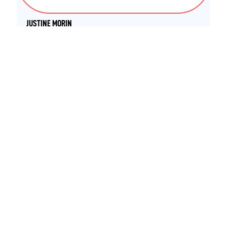
STAPS APA - Maitrise
JUSTINE MORIN
STAPS APA - Licence
CLÉMENTINE SOUCHARD
STAPS APA - Licence
ALINE LIAIGRE
STAPS APA - Licence
STAPS APA - Maitrise
AMANDINE AYRAULT