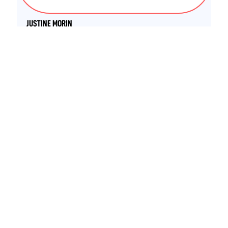
STAPS APA - Maitrise
JUSTINE MORIN
STAPS APA - Licence
CLÉMENTINE SOUCHARD
STAPS APA - Licence
ALINE LIAIGRE
STAPS APA - Licence
STAPS APA - Maitrise
AMANDINE AYRAULT