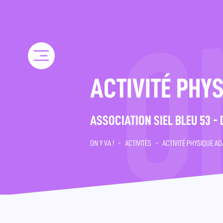
Skip
to
content
ACTIVITÉ PHY
ASSOCIATION SIEL BLEU 53 -
ON Y VA !
-
ACTIVITÉS
-
ACTIVITÉ PHYSIQUE A