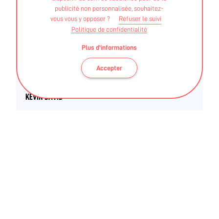
publicité non personnalisée, souhaitez-
STAPS APA - LICENCE
vous vous y opposer ?
Refuser le suivi
Politique de confidentialité
CORENTIN SANCHEZ
Plus d'informations
STAPS APA - LICENCE - Parcours type – "Activité
Accepter
physique adaptée et santé"
KEVIN DAVID
STAPS APA - licence
CHRISTINE NIRLO
STAPS APA - Licence
Autre - MASTER Activité Physique Adaptée