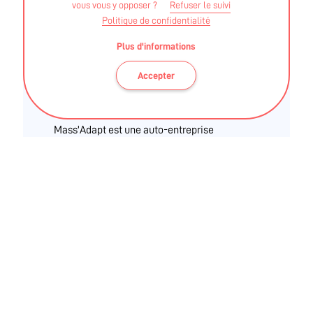
vous vous y opposer ?
Refuser le suivi
ALEX MASSARINI
Politique de confidentialité
Plus d'informations
STAPS APA - MASTER STAPS APA-S (Activité Physique
Accepter
Adaptée et Santé) au sein de l'IFEPSA.
Mass'Adapt est une auto-entreprise
proposant des services à domicile d'Activité
Physique Adaptée (APA) pour les personnes
atteintes de maladies chroniques.
Bilan de condition physiques pour définir les
objectifs et adapter les séances sur mesure.
Ces informations sont validées par la DRAJES et l'ARS
des Pays de La Loire